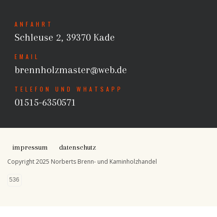
ANFAHRT
Schleuse 2, 39370 Kade
EMAIL
brennholzmaster@web.de
TELEFON UND WHATSAPP
01515-6350571
impressum
datenschutz
Copyright 2025 Norberts Brenn- und Kaminholzhandel
536