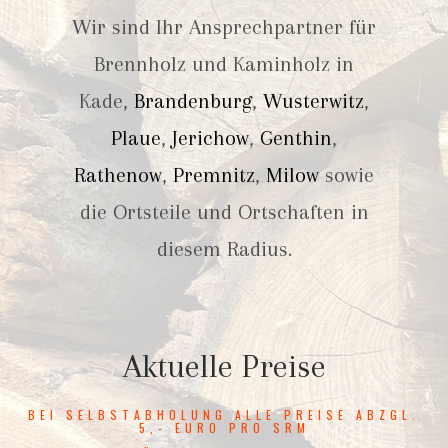
Wir sind Ihr Ansprechpartner für
Brennholz und Kaminholz in
Kade,
Brandenburg
,
Wusterwitz
,
Plaue
,
Jerichow
,
Genthin
,
Rathenow
,
Premnitz
,
Milow
sowie
die Ortsteile und Ortschaften in
diesem Radius.
Aktuelle Preise
BEI SELBSTABHOLUNG ALLE PREISE ABZGL.
5,- EURO PRO SRM